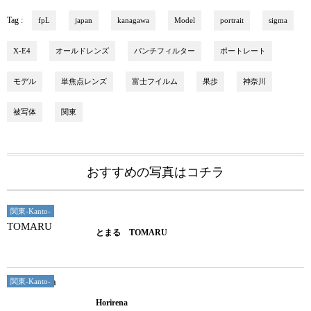
Tag :
fpL
japan
kanagawa
Model
portrait
sigma
X-E4
オールドレンズ
パンチフィルター
ポートレート
モデル
単焦点レンズ
富士フイルム
果歩
神奈川
被写体
関東
おすすめの写真はコチラ
関東-Kanto-
とまる TOMARU
関東-Kanto-
Horirena