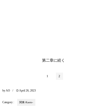
第二章に続く
1
2
by
AO
April
26
,
2023
Category :
関東-Kanto-