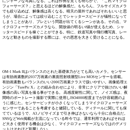
にシャープな写真になる。これは作例を見ても明らかで、「これマイクロ
フォーサーズ？」と思えるほどの解像感だ。もちろん、フルサイズカメラ
でも絞り込めば、解像感は高くなる。晴天の屋外であればそれもいいと思
うが、場合によっては絞り込むことでシャッタースピードが犠牲になって
しまうことがあり、ブレという問題が出てくるシーンがある。その点、マ
イクロフォーサーズカメラなら、開放値の明るいf値が使えるため、シャ
ッタースピードを稼ぐことができる。特に、鉄道写真や飛行機写真、レー
スなど動きものを撮影する際には、その恩恵を大きく受けることになる。
OM-1 Mark IIはバランスのとれた基礎体力がとても高いカメラ。センサー
は有効画素数約2037万画素の裏面照射積層型Live MOSセンサーを搭載。
有効画素数もバランスのいい2000万画素クラスで扱いやすい。画像処理エ
ンジン「TurePic X」との組み合わせにより、非常にクリアで抜けのいい解
像感の高い写真を撮る事ができる。 高感度耐性に関して、ノイズ感は、夜
間時のポートレート撮影で実際に使用しISO4000程度までが許容範囲のよ
うに感じた。センサーピッチが小さくなってしまうマイクロフォーサーズ
センサーであることを考慮すると健闘している。ディテールに関しても保
てているほうで、A3ノビサイズまで引き伸ばさないなら十分に合格点だ。
SNSなどWeb掲載が主流になっている昨今では、通常利用であればそれほ
ど大きく使用する機会は少なく、マイクロフォーサーズならではのデメリ
ットはそれほど影響しない。