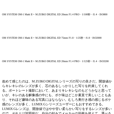
OM SYSTEM OM-1 Mark II + M.ZUIKO DIGITAL ED 20mm F1.4 PRO・1/100秒・f1.4・ISO800
OM SYSTEM OM-1 Mark II + M.ZUIKO DIGITAL ED 75mm F1.8・1/25秒・f1.8・ISO2000
OM SYSTEM OM-1 Mark II + M.ZUIKO DIGITAL ED 20mm F1.4 PRO・1/125秒・f1.4・ISO3200
改めて感じたのは、M.ZUIKO DIGITALシリーズの写りの良さだ。開放値か
らキレキレのレンズが多く、芯のあるしっかりした写りを約束してくれ
る。ポートレート撮影において、あまりキレキレなのもどうかなと思って
いが、キレのある解像感の中にも、ボケ味はどこか素直で美しいこともあ
り、それほど嫌味のある写真にはならない。むしろ奥行き感の感じるボケ
感のレンズが多く、LUMIX Gシリーズユーザーにもおすすめできる。
LUMIX Gレンズは、開放値ではやや甘い柔らかい写りをするレンズが多い
ので、それとは対照的だ。自分の好みでメーカーの垣根を超えて、選べる