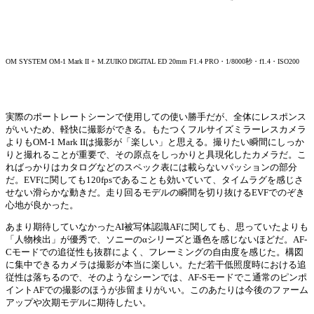
OM SYSTEM OM-1 Mark II + M.ZUIKO DIGITAL ED 20mm F1.4 PRO・1/8000秒・f1.4・ISO200
実際のポートレートシーンで使用しての使い勝手だが、全体にレスポンス
がいいため、軽快に撮影ができる。もたつくフルサイズミラーレスカメラ
よりもOM-1 Mark IIは撮影が「楽しい」と思える。撮りたい瞬間にしっか
りと撮れることが重要で、その原点をしっかりと具現化したカメラだ。こ
ればっかりはカタログなどのスペック表には載らないパッションの部分
だ。EVFに関しても120fpsであることも効いていて、タイムラグを感じさ
せない滑らかな動きだ。走り回るモデルの瞬間を切り抜けるEVFでのぞき
心地が良かった。
あまり期待していなかったAI被写体認識AFに関しても、思っていたよりも
「人物検出」が優秀で、ソニーのαシリーズと遜色を感じないほどだ。AF-
Cモードでの追従性も抜群によく、フレーミングの自由度を感じた。構図
に集中できるカメラは撮影が本当に楽しい。ただ若干低照度時における追
従性は落ちるので、そのようなシーンでは、AF-Sモードでこ通常のピンポ
イントAFでの撮影のほうが歩留まりがいい。このあたりは今後のファーム
アップや次期モデルに期待したい。