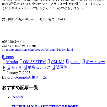
IIなら疲労感はやはり少なかった。アラフォー世代の僕らには、むしろこ
ういうカメラシステムのほうが向いているのかもしれない。
文・撮影／bigshell_gram モデル協力／KAHO
■製品情報サイト
OM SYSTEM OM-1 Mark II
https://jp.omsystem.com/product/dslr/om-d/index.html
Reports
Mzuiko
OM SYSTEM
OM1M2
portrait
ポートレー
ト
モデル
単焦点レンズ
被写体
January
7
,
2025
By
orphotograph編集チーム
おすすめ記事一覧
Reports
FUJIFILM X-E4 SHOOTING REPORT