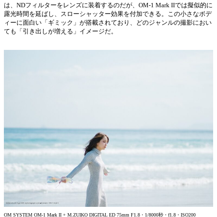
は、NDフィルターをレンズに装着するのだが、OM-1 Mark IIでは擬似的に
露光時間を延ばし、スローシャッター効果を付加できる。この小さなボデ
ィーに面白い「ギミック」が搭載されており、どのジャンルの撮影におい
ても「引き出しが増える」イメージだ。
OM SYSTEM OM-1 Mark II + M.ZUIKO DIGITAL ED 75mm F1.8・1/8000秒・f1.8・ISO200