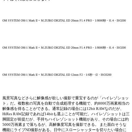
OM SYSTEM OM-1 Mark II + M.ZUIKO DIGITAL ED 20mm F1.4 PRO・1/8000秒・f1.4・ISO200
OM SYSTEM OM-1 Mark II + M.ZUIKO DIGITAL ED 20mm F1.4 PRO・1/8000秒・f1.4・ISO200
OM SYSTEM OM-1 Mark II + M.ZUIKO DIGITAL ED 12mm F2・1/6秒・f2・ISO3200
風景写真などさらに解像感が欲しい撮影で重宝するのが「ハイレゾショッ
ト」だ。複数枚の写真を自動で合成処理する機能で、約8000万画素相当の
解像感を得ることができる。通常記録の場合には12bit RAWなのだが、
HiRes RAW記録であれば14bitも選ぶことが可能だ。ハイレゾショットは三
脚固定が前提だが、手持ちハイレゾショット機能があり、その場合には約
5000万画素まで落ちるが、高解像度写真を撮影できる。 また面白そうな
機能にライブND撮影がある。日中にスローシャッターを切りたい場合に