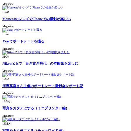
Magazine
15
Jan
MomentのレンズでiPhoneでの撮影が楽しい
Magazine
13
Jan
35㎜でポートレートを撮る
Magazine
31
Oct
Nikon Z fcで「良き古き時代」の雰囲気を楽しむ
Magazine
17
Oct
河野英喜さん主催のポートレート撮影会レポート記
Magazine
14
Aug
写真をカタチにする（ミニプリンター編）
Magazine
18
May
写真をカタチにする（チェキワイド編）