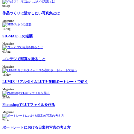
01
Sep
作品づくりに活かしたい写真集とは
Magazine
16
Aug
SIGMA fp Lの逆襲
Magazine
07
Aug
コンデジで写真を撮ること
Magazine
18
May
LUMIX リアルタイムLUTを夜間ポートレートで使う
Magazine
25
Feb
PhotoshopでLUTファイルを作る
Magazine
28
Dec
ポートレートにおける日常的写真の考え方