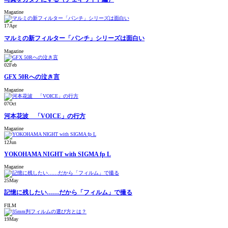
Magazine
17
Apr
マルミの新フィルター「パンチ」シリーズは面白い
Magazine
02
Feb
GFX 50Rへの泣き言
Magazine
07
Oct
河本花波 「VOICE」の行方
Magazine
12
Jun
YOKOHAMA NIGHT with SIGMA fp L
Magazine
25
May
記憶に残したい……だから「フィルム」で撮る
FILM
19
May