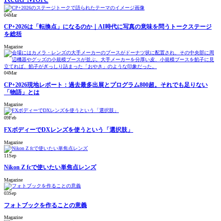
04
Mar
CP+2026は「転換点」になるのか｜AI時代に写真の意味を問うトークステージ
を総括
Magazine
04
Mar
CP+2026現地レポート：過去最多出展とプログラム800超。それでも足りない
「物語」とは
Magazine
09
Feb
FXボディーでDXレンズを使うという「選択肢」
Magazine
11
Sep
Nikon Z fcで使いたい単焦点レンズ
Magazine
03
Sep
フォトブックを作ることの意義
Magazine