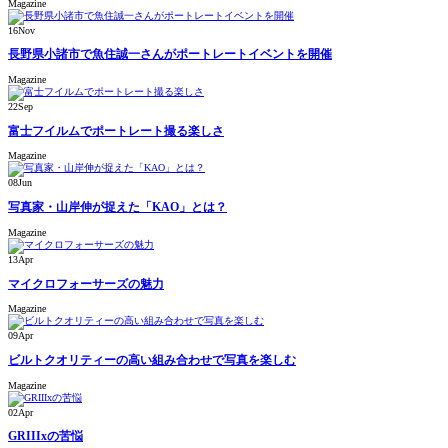
Magazine
16
Nov
長野県小諸市で魚住誠一さんがポートレートイベントを開催
Magazine
22
Sep
富士フイルムでポートレート撮る楽しさ
Magazine
08
Jun
写真家・山岸伸が捉えた「KAO」とは？
Magazine
13
Apr
マイクロフォーサーズの魅力
Magazine
09
Apr
ビルトクオリティーの高い組み合わせで写真を楽しむ
Magazine
02
Apr
GRIIIxの苦悩