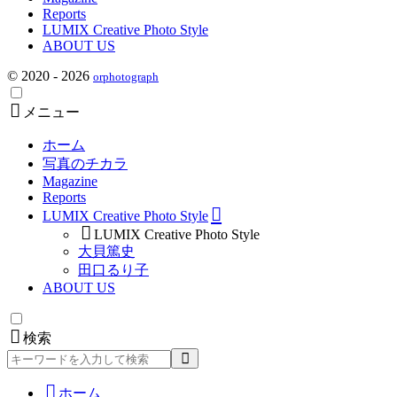
Reports
LUMIX Creative Photo Style
ABOUT US
© 2020 - 2026
orphotograph
メニュー
ホーム
写真のチカラ
Magazine
Reports
LUMIX Creative Photo Style
LUMIX Creative Photo Style
大貝篤史
田口るり子
ABOUT US
検索
検
索
ホーム