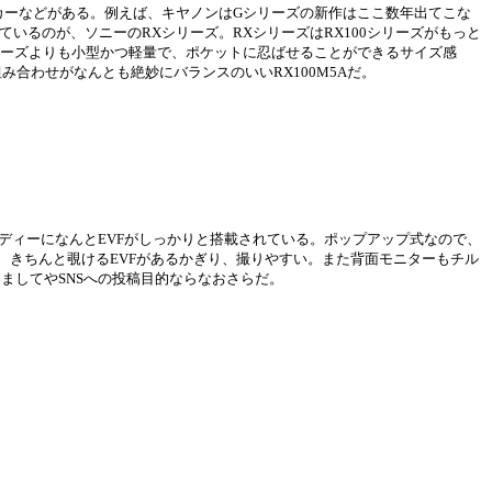
ーカーなどがある。例えば、キヤノンはGシリーズの新作はここ数年出てこな
いるのが、ソニーのRXシリーズ。RXシリーズはRX100シリーズがもっと
リーズよりも小型かつ軽量で、ポケットに忍ばせることができるサイズ感
の組み合わせがなんとも絶妙にバランスのいいRX100M5Aだ。
ボディーになんとEVFがしっかりと搭載されている。ポップアップ式なので、
きちんと覗けるEVFがあるかぎり、撮りやすい。また背面モニターもチル
ましてやSNSへの投稿目的ならなおさらだ。