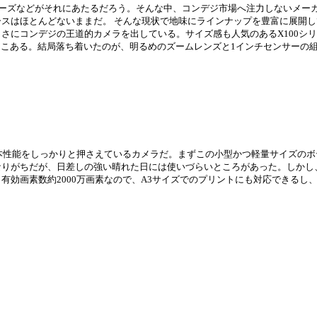
0シリーズなどがそれにあたるだろう。そんな中、コンデジ市場へ注力しないメ
はほとんどないままだ。 そんな現状で地味にラインナップを豊富に展開して
さにコンデジの王道的カメラを出している。サイズ感も人気のあるX100シ
遍歴はそこそこある。結局落ち着いたのが、明るめのズームレンズと1インチセンサー
基本性能をしっかりと押さえているカメラだ。まずこの小型かつ軽量サイズの
りがちだが、日差しの強い晴れた日には使いづらいところがあった。しかし、
効画素数約2000万画素なので、A3サイズでのプリントにも対応できるし、