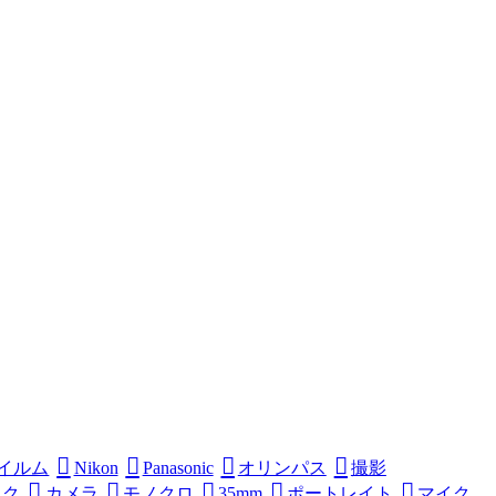
イルム
Nikon
Panasonic
オリンパス
撮影
ック
カメラ
モノクロ
35mm
ポートレイト
マイク