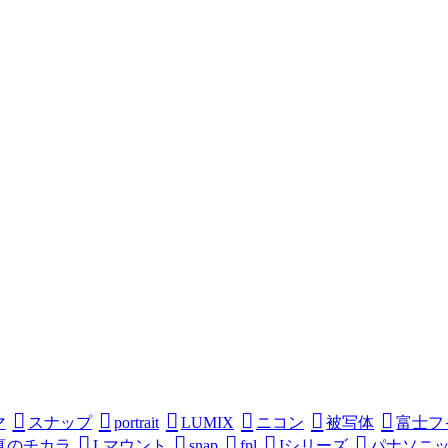
マ
スナップ
portrait
LUMIX
ニコン
被写体
富士フ
真のチカラ
Lマウント
snap
fpl
Iシリーズ
パナソニ