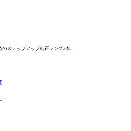
しむためのステップアップ純正レンズ2本...
T
..