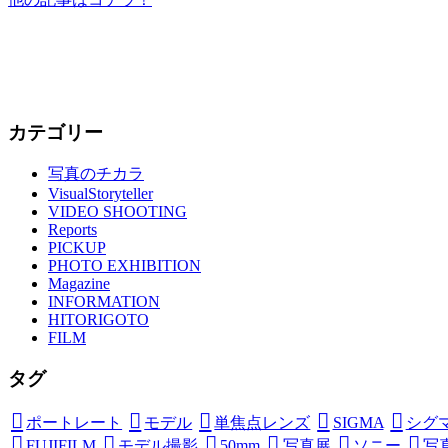
カテゴリー
写真のチカラ
VisualStoryteller
VIDEO SHOOTING
Reports
PICKUP
PHOTO EXHIBITION
Magazine
INFORMATION
HITORIGOTO
FILM
タグ
ポートレート
モデル
単焦点レンズ
SIGMA
シグ
FUJIFILM
モデル撮影
50mm
写真展
ソニー
写