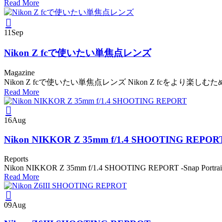
Read More
11
Sep
Nikon Z fcで使いたい単焦点レンズ
Magazine
Nikon Z fcで使いたい単焦点レンズ Nikon Z fcをより楽
Read More
16
Aug
Nikon NIKKOR Z 35mm f/1.4 SHOOTING REPOR
Reports
Nikon NIKKOR Z 35mm f/1.4 SHOOTING REPORT -Snap Portrai.
Read More
09
Aug