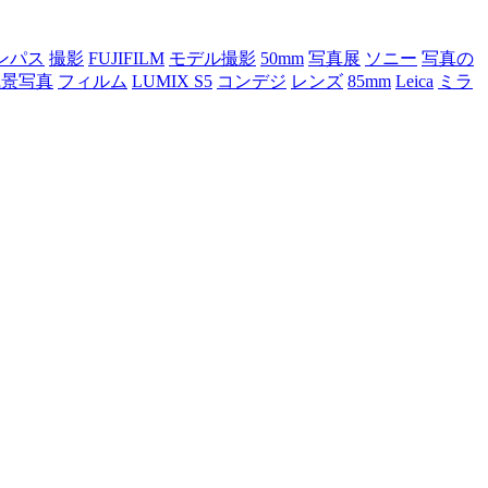
ンパス
撮影
FUJIFILM
モデル撮影
50mm
写真展
ソニー
写真の
風景写真
フィルム
LUMIX S5
コンデジ
レンズ
85mm
Leica
ミラ