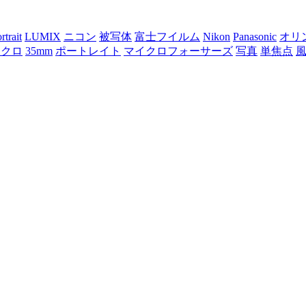
rtrait
LUMIX
ニコン
被写体
富士フイルム
Nikon
Panasonic
オリ
ノクロ
35mm
ポートレイト
マイクロフォーサーズ
写真
単焦点