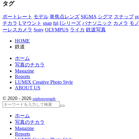
タグ
ポートレート
モデル
単焦点レンズ
SIGMA
シグマ
スナップ
po
チカラ
Lマウント
snap
fpl
Iシリーズ
パナソニック
カメラ
モ
ーレスカメラ
Sony
OLYMPUS
ライカ
鉄道写真
HOME
鉄道
ホーム
写真のチカラ
Magazine
Reports
LUMIX Creative Photo Style
ABOUT US
© 2020 - 2026
orphotograph
検
索
ホーム
写真のチカラ
Magazine
Reports