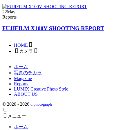
22
May
Reports
FUJIFILM X100V SHOOTING REPORT
HOME
カメラ
ホーム
写真のチカラ
Magazine
Reports
LUMIX Creative Photo Style
ABOUT US
© 2020 - 2026
orphotograph
メニュー
ホーム