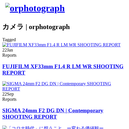
カメラ | orphotograph
Tagged
22
Jan
Reports
FUJIFILM XF33mm F1.4 R LM WR SHOOTING
REPORT
22
Sep
Reports
SIGMA 24mm F2 DG DN | Contemporary
SHOOTING REPORT