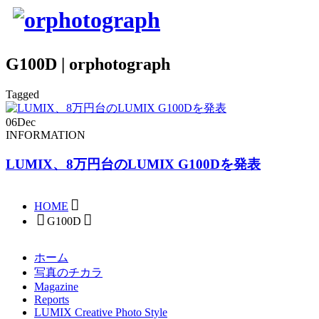
G100D | orphotograph
Tagged
06
Dec
INFORMATION
LUMIX、8万円台のLUMIX G100Dを発表
HOME
G100D
ホーム
写真のチカラ
Magazine
Reports
LUMIX Creative Photo Style