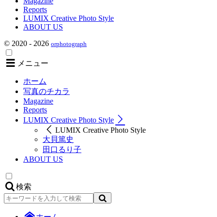
Magazine
Reports
LUMIX Creative Photo Style
ABOUT US
© 2020 - 2026
orphotograph
メニュー
ホーム
写真のチカラ
Magazine
Reports
LUMIX Creative Photo Style
LUMIX Creative Photo Style
大貝篤史
田口るり子
ABOUT US
検索
検
索
ホーム