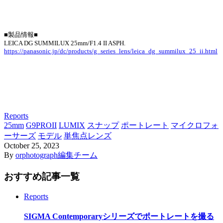
■製品情報■
LEICA DG SUMMILUX 25mm/F1.4 II ASPH.
https://panasonic.jp/dc/products/g_series_lens/leica_dg_summilux_25_ii.html
Reports
25mm
G9PROII
LUMIX
スナップ
ポートレート
マイクロフォ
ーサーズ
モデル
単焦点レンズ
October
25
,
2023
By
orphotograph編集チーム
おすすめ記事一覧
Reports
SIGMA Contemporaryシリーズでポートレートを撮る