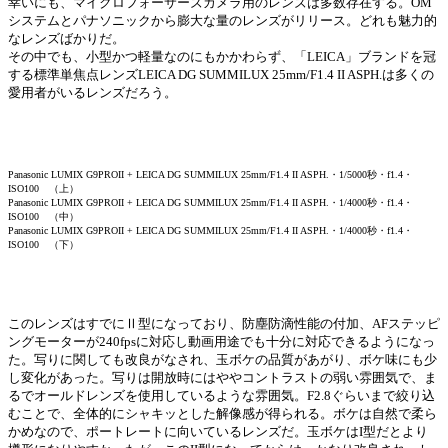
幸いにも、マイクロフォーサーズカメラ用のレンズは多数存在する。OM
システムとパナソニックから膨大な量のレンズがリリース。どれも魅力的
なレンズばかりだ。
その中でも、小型かつ軽量なのにもかかわらず、「LEICA」ブランドを冠
する標準単焦点レンズLEICA DG SUMMILUX 25mm/F1.4 II ASPH.は多くの
愛用者がいるレンズだろう。
Panasonic LUMIX G9PROII + LEICA DG SUMMILUX 25mm/F1.4 II ASPH.・1/5000秒・f1.4・
ISO100 （上）
Panasonic LUMIX G9PROII + LEICA DG SUMMILUX 25mm/F1.4 II ASPH.・1/4000秒・f1.4・
ISO100 （中）
Panasonic LUMIX G9PROII + LEICA DG SUMMILUX 25mm/F1.4 II ASPH.・1/4000秒・f1.4・
ISO100 （下）
このレンズはすでにⅡ型になっており、防塵防滴性能の付加、AFステッピ
ングモーターが240fpsに対応し動画用途でも十分に対応できるようになっ
た。写りに関しても改良がなされ、玉ボケの品質があがり、ボケ味にも少
し変化があった。写りは開放時にはややコントラストの弱い雰囲気で、ま
るでオールドレンズを使用しているような雰囲気。F2.8ぐらいまで絞り込
むことで、全体的にシャキッとした解像感が得られる。ボケは自然で柔ら
かめなので、ポートレートに向いているレンズだ。玉ボケはI型だとより