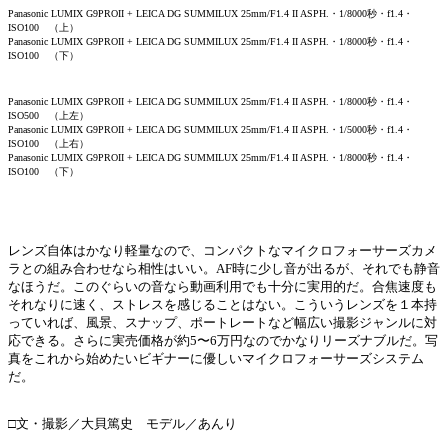
Panasonic LUMIX G9PROII + LEICA DG SUMMILUX 25mm/F1.4 II ASPH.・1/8000秒・f1.4・
ISO100 （上）
Panasonic LUMIX G9PROII + LEICA DG SUMMILUX 25mm/F1.4 II ASPH.・1/8000秒・f1.4・
ISO100 （下）
Panasonic LUMIX G9PROII + LEICA DG SUMMILUX 25mm/F1.4 II ASPH.・1/8000秒・f1.4・
ISO500 （上左）
Panasonic LUMIX G9PROII + LEICA DG SUMMILUX 25mm/F1.4 II ASPH.・1/5000秒・f1.4・
ISO100 （上右）
Panasonic LUMIX G9PROII + LEICA DG SUMMILUX 25mm/F1.4 II ASPH.・1/8000秒・f1.4・
ISO100 （下）
レンズ自体はかなり軽量なので、コンパクトなマイクロフォーサーズカメ
ラとの組み合わせなら相性はいい。AF時に少し音が出るが、それでも静音
なほうだ。このぐらいの音なら動画利用でも十分に実用的だ。合焦速度も
それなりに速く、ストレスを感じることはない。こういうレンズを１本持
っていれば、風景、スナップ、ポートレートなど幅広い撮影ジャンルに対
応できる。さらに実売価格が約5〜6万円なのでかなりリーズナブルだ。写
真をこれから始めたいビギナーに優しいマイクロフォーサーズシステム
だ。
□文・撮影／大貝篤史 モデル／あんり