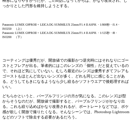
樽形になりやすかったが、このII型になってからは、かなり改良され、し
っかりとした円形を維持しようとする。
Panasonic LUMIX G9PROII + LEICA DG SUMMILUX 25mm/F1.4 II ASPH.・1/800秒・f1.4・
ISO250 （上）
Panasonic LUMIX G9PROII + LEICA DG SUMMILUX 25mm/F1.4 II ASPH.・1/125秒・f8・
ISO200 （下）
コーティングは優秀だが、開放値での撮影かつ逆光時にはそれなりにゴー
ストとフレアが出る。筆者的にはこのレンズの「個性」だと捉えているの
で、それほど気にしていない。むしろ最近のレンズは優秀すぎてフレアも
ゴーストもほとんど出ないレンズが多く、どれも同じに感じることがあ
る。どうしてもきになるようなら少し絞るかソフトウエアで後処理すれば
いい。
どちらかというと、パープルフリンジの方が気になる。このレンズはI型
からそうなのだが、開放値で撮影すると、パープルフリンジがかなり出
る。これも絞り込めばかなり改善されるが、ポートレートなどでは、ボケ
感が欲しく開放で撮りたくなる。そんなシーンでは、Photoshop Lightroom
などのソフトで除去する必要があるだろう。